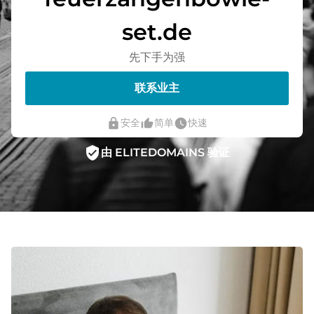
set.de
先下手为强
联系业主
lock
thumb_up_alt
watch_later
安全
简单
快速
verified_user
由 ELITEDOMAINS 验证