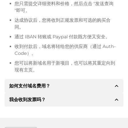
您只需提交详细资料和价格，然后点击 "发送查询
"即可。
达成协议后，您将收到正规发票和可选的购买合
同。
通过 IBAN 转账或 Paypal 付款既方便又安全。
收到付款后，域名将转给您的供应商（通过 Auth-
Code）。
您可以将新域名用于新项目，也可以将其重定向到
现有主页。
expand_less
如何支付域名费用？
expand_less
我会收到发票吗？
达成协议后，房东将通知您付款细节。房主随后会向您
提供 SEPA 银行的详细信息，如果需要，还可以提供
Paypal 或其他付款方式。
是的，卖方会向您寄送正规发票。如果购买价格较高，
您还会根据要求收到一份额外的购买合同。
转账时请务必注明域名和发票号码。